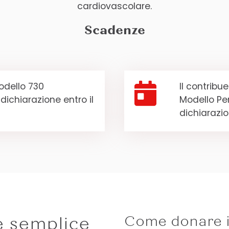
cardiovascolare.
Scadenze

odello 730
Il contribu
dichiarazione entro il
Modello Pe
dichiarazio
Come donare i
è semplice