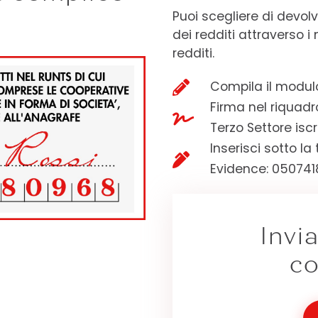
Puoi scegliere di devolv
dei redditi attraverso i
redditi.

Compila il modulo 
Firma nel riquadr

Terzo Settore iscr
Inserisci sotto la

Evidence: 05074
Invi
co