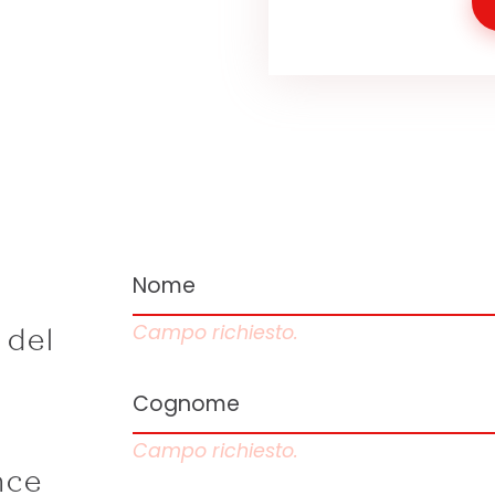
 del
Campo richiesto.
Campo richiesto.
nce