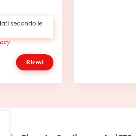
dati secondo le
vacy
.